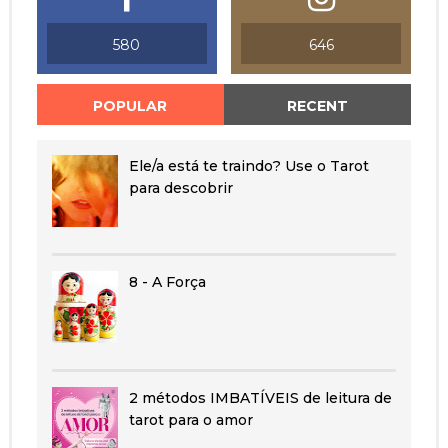
580
646
POPULAR
RECENT
Ele/a está te traindo? Use o Tarot
para descobrir
8 - A Força
2 métodos IMBATÍVEIS de leitura de
tarot para o amor