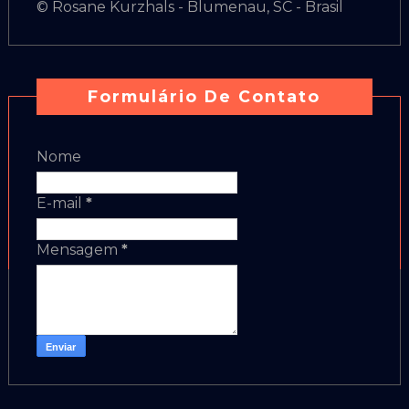
© Rosane Kurzhals - Blumenau, SC - Brasil
Formulário De Contato
Nome
E-mail
*
Mensagem
*