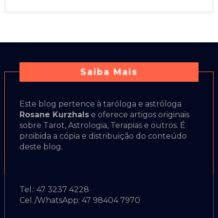
Saiba Mais
Este blog pertence à taróloga e astróloga
Rosane Kurzhals
e oferece artigos originais
sobre Tarot, Astrologia, Terapias e outros. É
proibida a cópia e distribuição do conteúdo
deste blog.
Tel.: 47 3237 4228
Cel./WhatsApp: 47 98404 7970