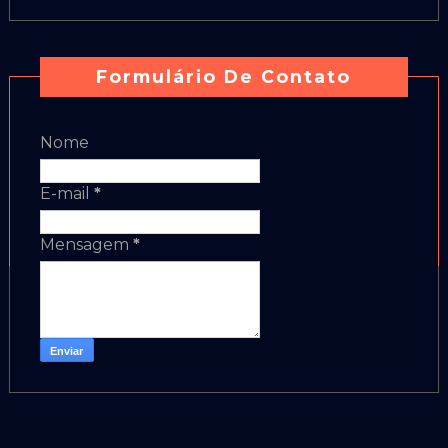
Formulário De Contato
Nome
E-mail
*
Mensagem
*