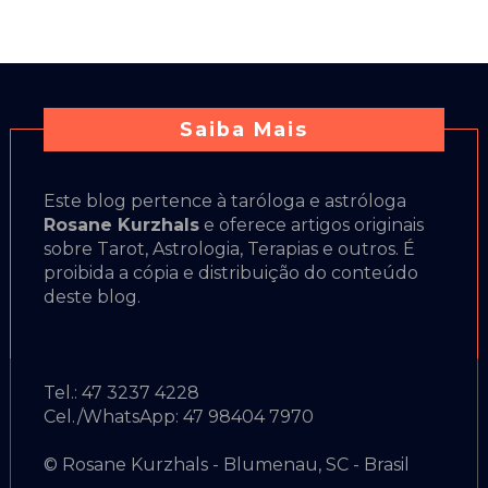
Saiba Mais
Este blog pertence à taróloga e astróloga
Rosane Kurzhals
e oferece artigos originais
sobre Tarot, Astrologia, Terapias e outros. É
proibida a cópia e distribuição do conteúdo
deste blog.
Tel.: 47 3237 4228
Cel./WhatsApp: 47 98404 7970
© Rosane Kurzhals - Blumenau, SC - Brasil