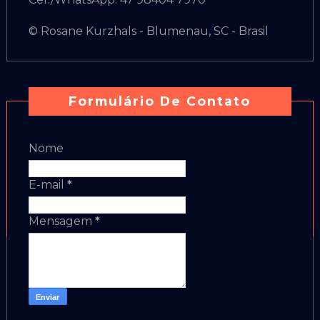
© Rosane Kurzhals - Blumenau, SC - Brasil
Formulário De Contato
Nome
E-mail
*
Mensagem
*