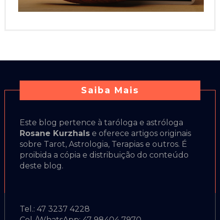
Saiba Mais
Este blog pertence à taróloga e astróloga
Rosane Kurzhals
e oferece artigos originais
sobre Tarot, Astrologia, Terapias e outros. É
proibida a cópia e distribuição do conteúdo
deste blog.
Tel.: 47 3237 4228
Cel./WhatsApp: 47 98404 7970