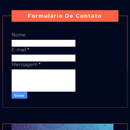
Formulário De Contato
Nome
E-mail
*
Mensagem
*