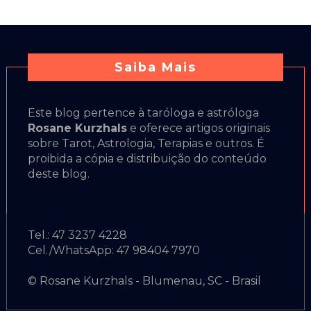
Saiba Mais
Este blog pertence à taróloga e astróloga
Rosane Kurzhals
e oferece artigos originais
sobre Tarot, Astrologia, Terapias e outros. É
proibida a cópia e distribuição do conteúdo
deste blog.
Tel.: 47 3237 4228
Cel./WhatsApp: 47 98404 7970
© Rosane Kurzhals - Blumenau, SC - Brasil