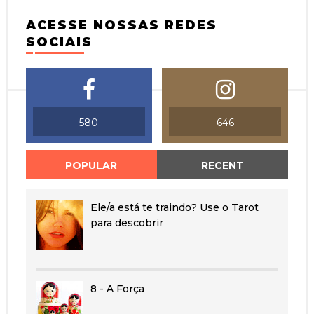
ACESSE NOSSAS REDES
SOCIAIS
580
646
POPULAR
RECENT
Ele/a está te traindo? Use o Tarot
para descobrir
8 - A Força