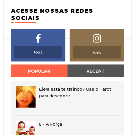
ACESSE NOSSAS REDES
SOCIAIS
580
646
POPULAR
RECENT
Ele/a está te traindo? Use o Tarot
para descobrir
8 - A Força