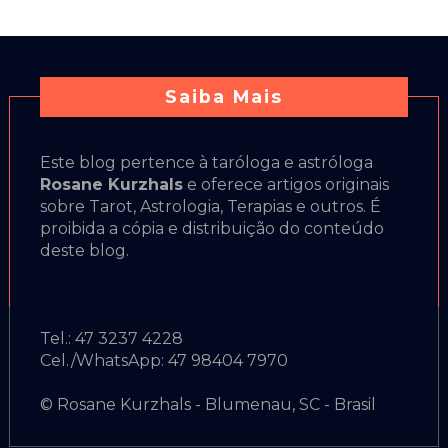
Saiba Mais
Este blog pertence à taróloga e astróloga
Rosane Kurzhals
e oferece artigos originais
sobre Tarot, Astrologia, Terapias e outros. É
proibida a cópia e distribuição do conteúdo
deste blog.
Tel.: 47 3237 4228
Cel./WhatsApp: 47 98404 7970
© Rosane Kurzhals - Blumenau, SC - Brasil