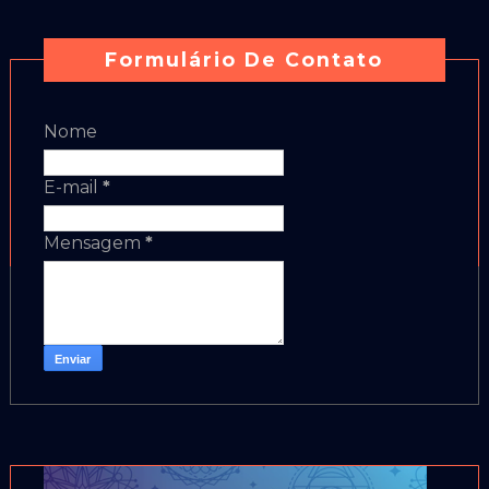
Formulário De Contato
Nome
E-mail
*
Mensagem
*