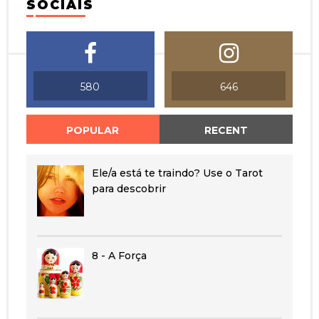
SOCIAIS
580
646
POPULAR
RECENT
Ele/a está te traindo? Use o Tarot
para descobrir
8 - A Força