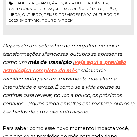
LABELS:
AQUÁRIO
,
ÁRIES
,
ASTROLOGIA
,
CÂNCER
,
CAPRICÓRNIO
,
DESTAQUE
,
ESCROPIÃO
,
GÊMEOS
,
LEÃO
,
LIBRA
,
OUTUBRO
,
PEIXES
,
PREVISÕES PARA OUTUBRO DE
2025
,
SAGITÁRIO
,
TOURO
,
VIRGEM
Depois de um setembro de mergulho interior e
transformações silenciosas, outubro se apresenta
como um
mês de transição
(
veja aqui a previsão
astrológica completa do mês
): saímos do
recolhimento para um movimento que alterna
intensidade e leveza. É como se a vida abrisse as
cortinas para revelar, pouco a pouco, os próximos
cenários - alguns ainda envoltos em mistério, outros já
banhados de um novo entusiasmo.
Para saber como esse novo momento impacta você,
veja abaixo as previsões do mês para cada signo.