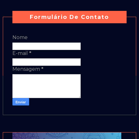
Formulário De Contato
Nome
E-mail
*
Mensagem
*