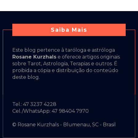
Saiba Mais
Este blog pertence à taróloga e astróloga
Rosane Kurzhals
e oferece artigos originais
sobre Tarot, Astrologia, Terapias e outros. É
proibida a cópia e distribuição do conteúdo
deste blog.
Tel.: 47 3237 4228
Cel./WhatsApp: 47 98404 7970
© Rosane Kurzhals - Blumenau, SC - Brasil