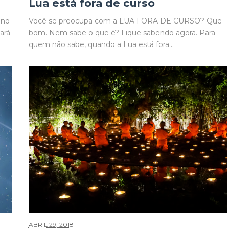
Lua está fora de curso
ano
Você se preocupa com a LUA FORA DE CURSO? Que
cará
bom. Nem sabe o que é? Fique sabendo agora. Para
quem não sabe, quando a Lua está fora...
ABRIL 29, 2018