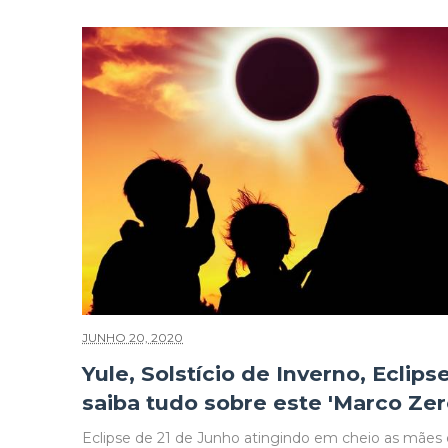
JUNHO 20, 2020
Yule, Solstício de Inverno, Eclipse
saiba tudo sobre este 'Marco Zer
Eclipse de 21 de Junho atingindo em cheio as mães 