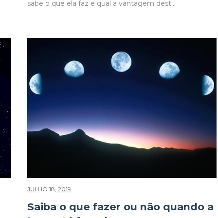
sabe o que ela faz e qual a vantagem dest...
JULHO 18, 2019
Saiba o que fazer ou não quando a